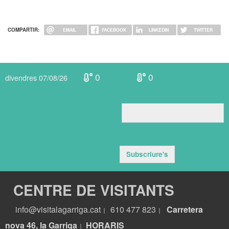
COMPARTIR:
EMAIL
FACEBOOK
LINKEDIN
TWITTER
0
0
divendres 07/08/26
Subscriure's
CENTRE DE VISITANTS
info@visitalagarriga.cat
610 477 823
Carretera
|
|
nova 46, la Garriga
HORARIS
|