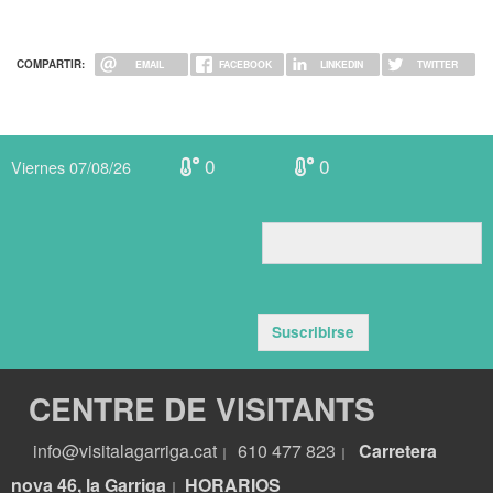
COMPARTIR:
EMAIL
FACEBOOK
LINKEDIN
TWITTER
0
0
Viernes 07/08/26
Suscribirse
CENTRE DE VISITANTS
info@visitalagarriga.cat
610 477 823
Carretera
|
|
nova 46, la Garriga
HORARIOS
|