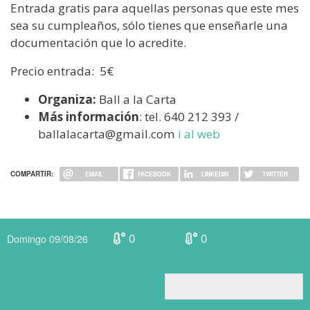
Entrada gratis para aquellas personas que este mes
sea su cumpleaños, sólo tienes que enseñarle una
documentación que lo acredite.
Precio entrada: 5€
Organiza:
Ball a la Carta
Más información
: tel. 640 212 393 /
ballalacarta@gmail.com
i al web
COMPARTIR:
EMAIL
FACEBOOK
LINKEDIN
TWITTER
0
0
Domingo 09/08/26