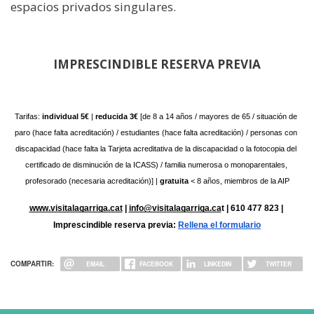
espacios privados singulares.
IMPRESCINDIBLE RESERVA PREVIA
Tarifas:
 individual 5€
 |
 reducida 3€
 [de 8 a 14 años / mayores de 65 / situación de 
paro (hace falta acreditación) / estudiantes (hace falta acreditación) / personas con 
discapacidad (hace falta la Tarjeta acreditativa de la discapacidad o la fotocopia del 
certificado de disminución de la ICASS) / familia numerosa o monoparentales, 
profesorado (necesaria acreditación)] | 
gratuita 
< 8 años, miembros de la AIP
www.visitalagarriga.cat
 | 
info@visitalagarriga.ca
t | 610 477 823 | 
Imprescindible reserva previa:
Rellena el formulario
COMPARTIR:
EMAIL
FACEBOOK
LINKEDIN
TWITTER