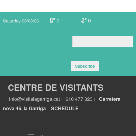
0
0
Saturday 08/08/26
Subscribe
CENTRE DE VISITANTS
info@visitalagarriga.cat
610 477 823
Carretera
|
|
nova 46, la Garriga
S
CHEDULE
|