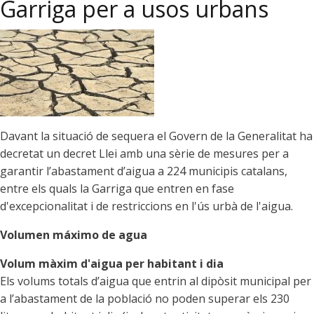
Garriga per a usos urbans
davant
la
situació
d'emergència
Davant la situació de sequera el Govern de la Generalitat ha
decretat un decret Llei amb una sèrie de mesures per a
garantir l’abastament d’aigua a 224 municipis catalans,
entre els quals la Garriga que entren en fase
d'excepcionalitat i de restriccions en l'ús urbà de l'aigua.
Volumen máximo de agua
Volum màxim d'aigua per habitant i dia
Els volums totals d’aigua que entrin al dipòsit municipal per
a l’abastament de la població no poden superar els 230