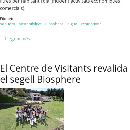
litres per habitant i dia (incloent activitats econòmiques i
comercials).
Etiquetes
sequera
sostenibilitat
Biosphere
aigua
restriccions
Llegeix més
sobre
Restriccions
d'aigua
al
El Centre de Visitants revalida
la
Garriga
el segell Biosphere
per
a
usos
urbans