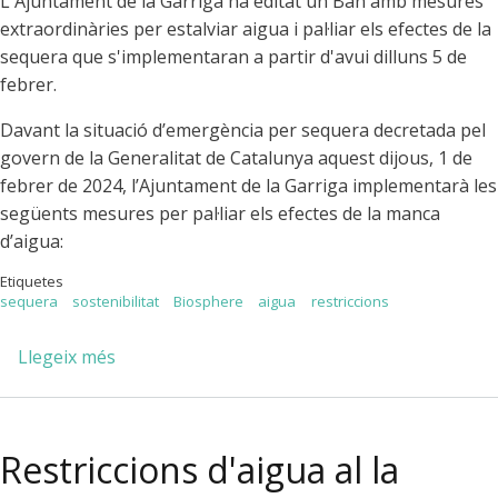
L'Ajuntament de la Garriga ha editat un Ban amb mesures
extraordinàries per estalviar aigua i pal·liar els efectes de la
sequera que s'implementaran a partir d'avui dilluns 5 de
febrer.
Davant la situació d’emergència per sequera decretada pel
govern de la Generalitat de Catalunya aquest dijous, 1 de
febrer de 2024, l’Ajuntament de la Garriga implementarà les
següents mesures per pal·liar els efectes de la manca
d’aigua:
Etiquetes
sequera
sostenibilitat
Biosphere
aigua
restriccions
Llegeix més
sobre
Mesures
per
pal·liar
Restriccions d'aigua al la
la
sequera