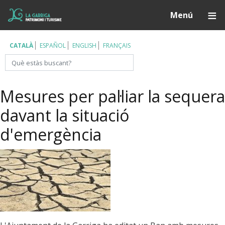
Vés
Í
Menú
al
contingut
CATALÀ
ESPAÑOL
ENGLISH
FRANÇAIS
Cerca
Mesures per pal·liar la sequera
davant la situació
d'emergència