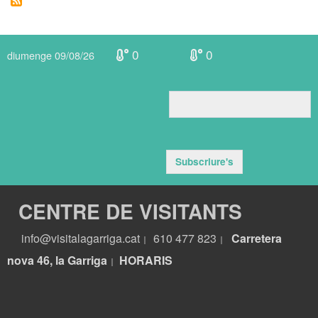
de
Visitants
revalida
0
0
el
diumenge 09/08/26
segell
Biosphere
Subscriure's
CENTRE DE VISITANTS
info@visitalagarriga.cat
610 477 823
Carretera
|
|
nova 46, la Garriga
HORARIS
|